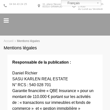
Français
04 94 43 24 25
11, place Neuve
9h30-12h30 et 14h30-
83310 GRIMAUD
17h30
du Lundi au Vendredi
Accueil
Mentions légales
Mentions légales
Responsable de la publication :
Daniel Richier
SASU KARLEN REAL ESTATE
N° RCS : 540 028 701
Garantie financière « QBE Insurance » pour un
montant de 110.000 € portant sur les activités
de : « transactions sur immeubles et fonds de
commerce » et « gestion immobilière »