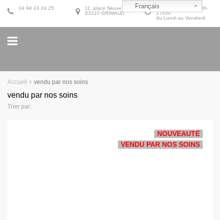
Français
04 94 43 24 25
11, place Neuve
9h30-12h30 et 14h30-
83310 GRIMAUD
17h30
du Lundi au Vendredi
Accueil
vendu par nos soins
vendu par nos soins
Trier par:
NOUVEAUTÉ
VENDU PAR NOS SOINS