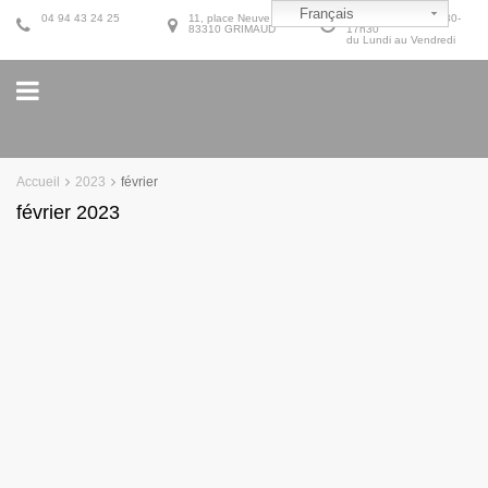
Français
04 94 43 24 25
11, place Neuve
9h30-12h30 et 14h30-
83310 GRIMAUD
17h30
du Lundi au Vendredi
Accueil
2023
février
février 2023