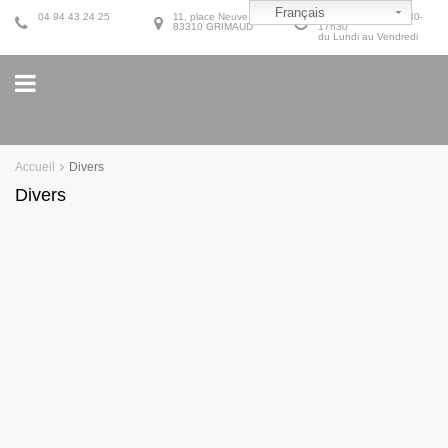
Français
04 94 43 24 25
11, place Neuve
9h30-12h30 et 14h30-
83310 GRIMAUD
17h30
du Lundi au Vendredi
Accueil
Divers
Divers