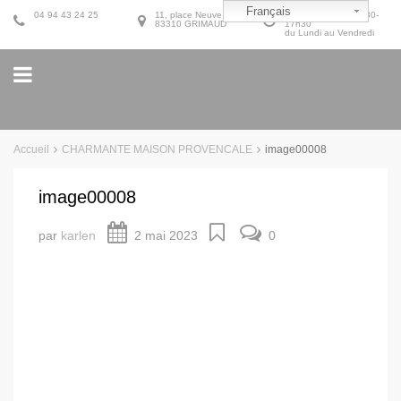
Français
04 94 43 24 25
11, place Neuve
9h30-12h30 et 14h30-
83310 GRIMAUD
17h30
du Lundi au Vendredi
Accueil
CHARMANTE MAISON PROVENCALE
image00008
image00008
par
karlen
2 mai 2023
0