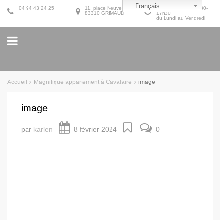
Français
04 94 43 24 25
11, place Neuve
9h30-12h30 et 14h30-
83310 GRIMAUD
17h30
du Lundi au Vendredi
Accueil
Magnifique appartement à Cavalaire
image
image
par
karlen
8 février 2024
0