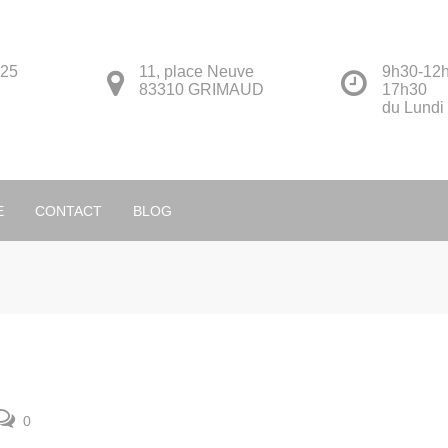
 25
11, place Neuve
9h30-12h
83310 GRIMAUD
17h30
du Lundi
Français
E
CONTACT
BLOG
0