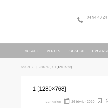
04 94 43 24
ACCUEIL
VENTES
LOCATION
L’ AGENC
Accueil
1 [1280x768]
1 [1280×768]
1 [1280×768]
par
karlen
26 février 2020