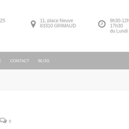
 25
11, place Neuve
9h30-12h
83310 GRIMAUD
17h30
du Lundi
Français
E
CONTACT
BLOG
0