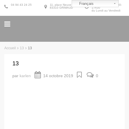
Français
04 94 43 24 25
11, place Neuve
9h30-12h30 et 14h30-
83310 GRIMAUD
17h30
du Lundi au Vendredi
Accueil
13
13
13
par
karlen
14 octobre 2019
0