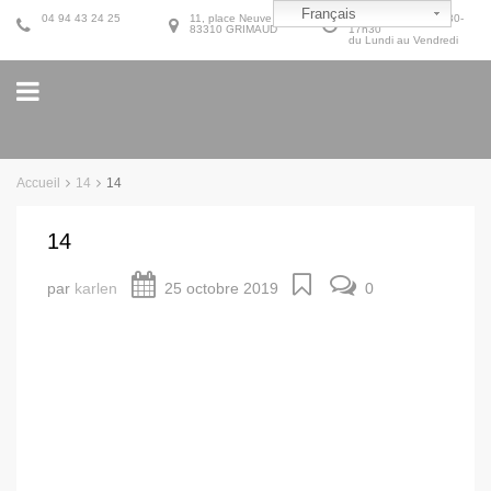
Français
04 94 43 24 25
11, place Neuve
9h30-12h30 et 14h30-
83310 GRIMAUD
17h30
du Lundi au Vendredi
Accueil
14
14
14
par
karlen
25 octobre 2019
0