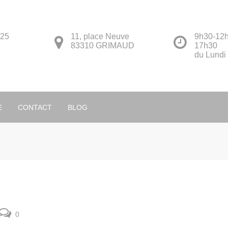
 25
11, place Neuve
9h30-12h
83310 GRIMAUD
17h30
du Lundi
Français
E
CONTACT
BLOG
0