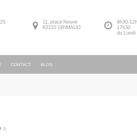
 25
11, place Neuve
9h30-12h
83310 GRIMAUD
17h30
du Lundi
Français
E
CONTACT
BLOG
0