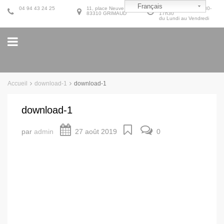
Français
04 94 43 24 25
11, place Neuve
9h30-12h30 et 14h30-
83310 GRIMAUD
17h30
du Lundi au Vendredi
Accueil
download-1
download-1
download-1
par
admin
27 août 2019
0