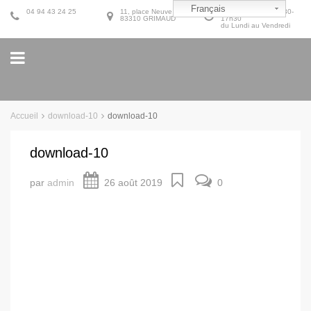
Français
04 94 43 24 25
11, place Neuve
9h30-12h30 et 14h30-
83310 GRIMAUD
17h30
du Lundi au Vendredi
Accueil
download-10
download-10
download-10
par
admin
26 août 2019
0