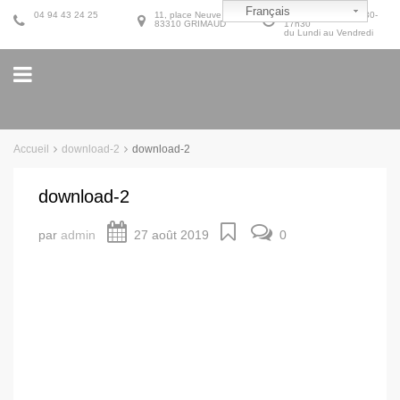
Français
04 94 43 24 25
11, place Neuve
9h30-12h30 et 14h30-
83310 GRIMAUD
17h30
du Lundi au Vendredi
Accueil
download-2
download-2
download-2
par
admin
27 août 2019
0