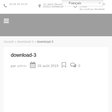
Français
04 94 43 24 25
11, place Neuve
9h30-12h30 et 14h30-
83310 GRIMAUD
17h30
du Lundi au Vendredi
Accueil
download-3
download-3
download-3
par
admin
26 août 2019
0