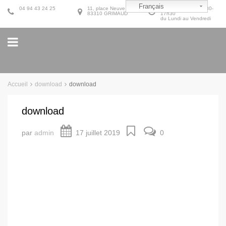
Français
04 94 43 24 25
11, place Neuve
9h30-12h30 et 14h30-
83310 GRIMAUD
17h30
du Lundi au Vendredi
Accueil
download
download
download
par
admin
17 juillet 2019
0