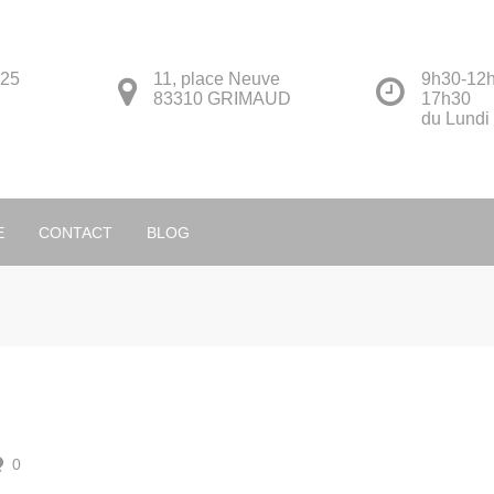
 25
11, place Neuve
9h30-12h
83310 GRIMAUD
17h30
du Lundi
Français
E
CONTACT
BLOG
0