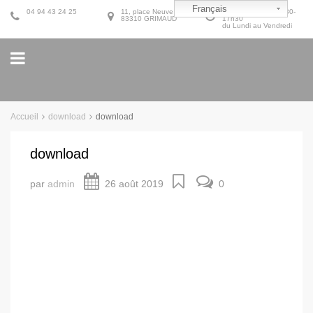
Français
04 94 43 24 25
11, place Neuve
9h30-12h30 et 14h30-
83310 GRIMAUD
17h30
du Lundi au Vendredi
Accueil
download
download
download
par
admin
26 août 2019
0