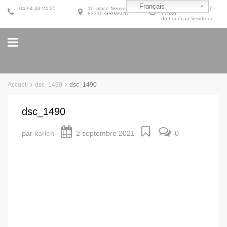
Français
04 94 43 24 25
11, place Neuve
9h30-12h30 et 14h30-
83310 GRIMAUD
17h30
du Lundi au Vendredi
Accueil
dsc_1490
dsc_1490
dsc_1490
par
karlen
2 septembre 2021
0