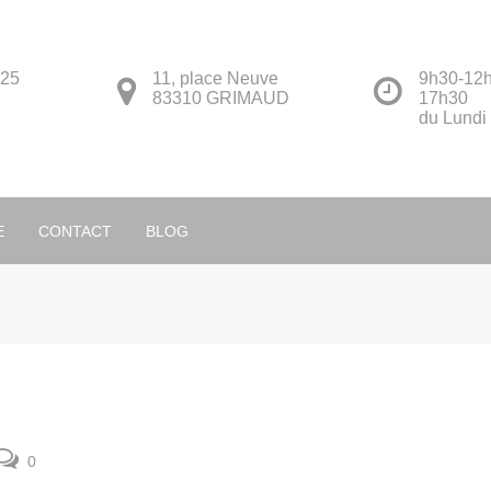
 25
11, place Neuve
9h30-12h
83310 GRIMAUD
17h30
du Lundi
Français
E
CONTACT
BLOG
0