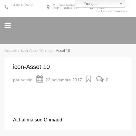
Français
04 94 43 24 25
11, place Neuve
9h30-12h30 et 14h30-
83310 GRIMAUD
17h30
du Lundi au Vendredi
Accueil
icon-Asset 10
icon-Asset 10
icon-Asset 10
par
admin
22 novembre 2017
0
Achat maison Grimaud