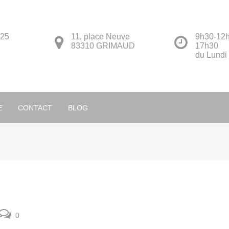
 25
11, place Neuve
9h30-12h
83310 GRIMAUD
17h30
du Lundi
Français
E
CONTACT
BLOG
0