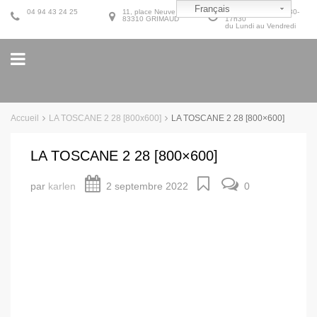
Français
04 94 43 24 25
11, place Neuve
9h30-12h30 et 14h30-
83310 GRIMAUD
17h30
du Lundi au Vendredi
Accueil
LA TOSCANE 2 28 [800x600]
LA TOSCANE 2 28 [800×600]
LA TOSCANE 2 28 [800×600]
par
karlen
2 septembre 2022
0