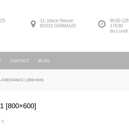
 25
11, place Neuve
9h30-12h
83310 GRIMAUD
17h30
du Lundi
Français
E
CONTACT
BLOG
LA RESSANCE 1 [800×600]
 [800×600]
0