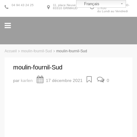
Français
04 94 43 24 25
11, place Neuve
9h30-12h30 et 14h30-
83310 GRIMAUD
17h30
du Lundi au Vendredi
Accueil
moulin-fournil-Sud
moulin-fournil-Sud
moulin-fournil-Sud
par
karlen
17 décembre 2021
0