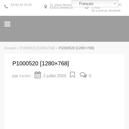
Français
04 94 43 24 25
11, place Neuve
9h30-12h30 et 14h30-
83310 GRIMAUD
17h30
du Lundi au Vendredi
Accueil
P1000520 [1280x768]
P1000520 [1280×768]
P1000520 [1280×768]
par
karlen
2 juillet 2020
0