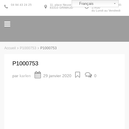
Français
04 94 43 24 25
11, place Neuve
9h30-12h30 et 14h30-
83310 GRIMAUD
17h30
du Lundi au Vendredi
Accueil
P1000753
P1000753
P1000753
par
karlen
29 janvier 2020
0