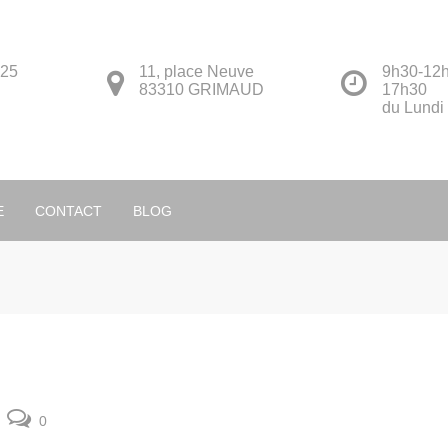
 25
11, place Neuve
9h30-12h
83310 GRIMAUD
17h30
du Lundi
Français
E
CONTACT
BLOG
0