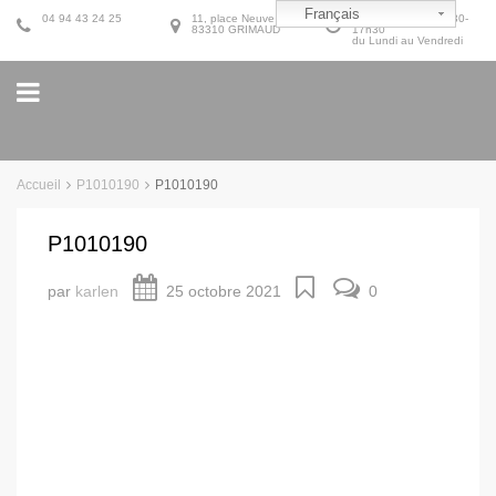
Français
04 94 43 24 25
11, place Neuve
9h30-12h30 et 14h30-
83310 GRIMAUD
17h30
du Lundi au Vendredi
Accueil
P1010190
P1010190
P1010190
par
karlen
25 octobre 2021
0