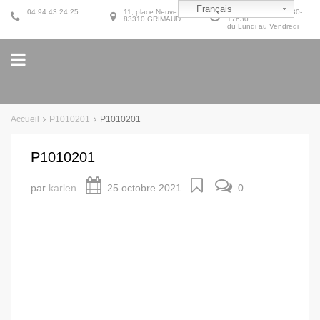
Français
04 94 43 24 25
11, place Neuve
9h30-12h30 et 14h30-
83310 GRIMAUD
17h30
du Lundi au Vendredi
Accueil
P1010201
P1010201
P1010201
par
karlen
25 octobre 2021
0