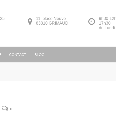
 25
11, place Neuve
9h30-12h
83310 GRIMAUD
17h30
du Lundi
Français
E
CONTACT
BLOG
0