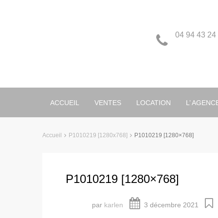
04 94 43 24
ACCUEIL
VENTES
LOCATION
L’ AGENC
Accueil
P1010219 [1280x768]
P1010219 [1280×768]
P1010219 [1280×768]
par
karlen
3 décembre 2021