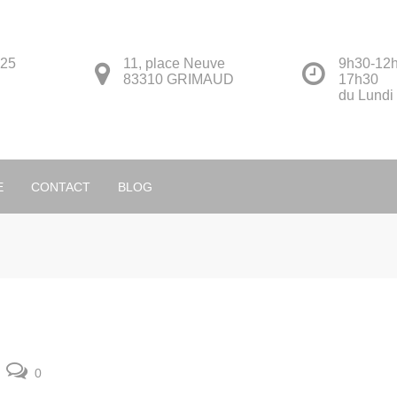
 25
11, place Neuve
9h30-12h
83310 GRIMAUD
17h30
du Lundi
Français
E
CONTACT
BLOG
0