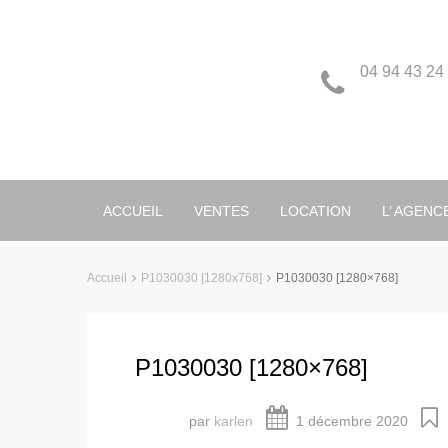
04 94 43 24
ACCUEIL
VENTES
LOCATION
L’ AGENC
Accueil
P1030030 [1280x768]
P1030030 [1280×768]
P1030030 [1280×768]
par
karlen
1 décembre 2020