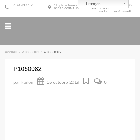
Français
04 94 43 24 25
11, place Neuve
9h30-12h30 et 14h30-
83310 GRIMAUD
17h30
du Lundi au Vendredi
Accueil
P1060082
P1060082
P1060082
par
karlen
15 octobre 2019
0