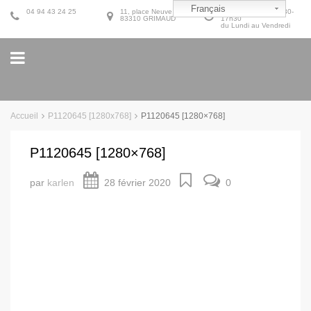
Français
04 94 43 24 25
11, place Neuve
9h30-12h30 et 14h30-
83310 GRIMAUD
17h30
du Lundi au Vendredi
Accueil
P1120645 [1280x768]
P1120645 [1280×768]
P1120645 [1280×768]
par
karlen
28 février 2020
0