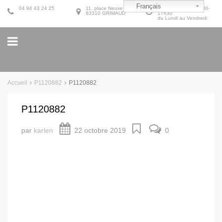
Français
04 94 43 24 25
11, place Neuve
9h30-12h30 et 14h30-
83310 GRIMAUD
17h30
du Lundi au Vendredi
Accueil
P1120882
P1120882
P1120882
par
karlen
22 octobre 2019
0