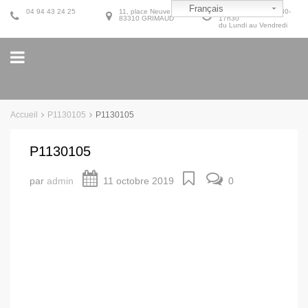
Français
04 94 43 24 25
11, place Neuve
9h30-12h30 et 14h30-
83310 GRIMAUD
17h30
du Lundi au Vendredi
Accueil
P1130105
P1130105
P1130105
par
admin
11 octobre 2019
0