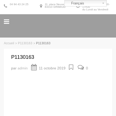
Français
04 94 43 24 25
11, place Neuve
9h30-12h30 et 14h30-
83310 GRIMAUD
17h30
du Lundi au Vendredi
Accueil
P1130163
P1130163
P1130163
par
admin
11 octobre 2019
0