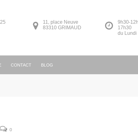
 25
11, place Neuve
9h30-12h
83310 GRIMAUD
17h30
du Lundi
Français
E
CONTACT
BLOG
0