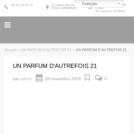
Français
04 94 43 24 25
11, place Neuve
9h30-12h30 et 14h30-
83310 GRIMAUD
17h30
du Lundi au Vendredi
Accueil
UN PARFUM D'AUTREFOIS 21
UN PARFUM D’AUTREFOIS 21
UN PARFUM D’AUTREFOIS 21
par
admin
18 novembre 2019
0