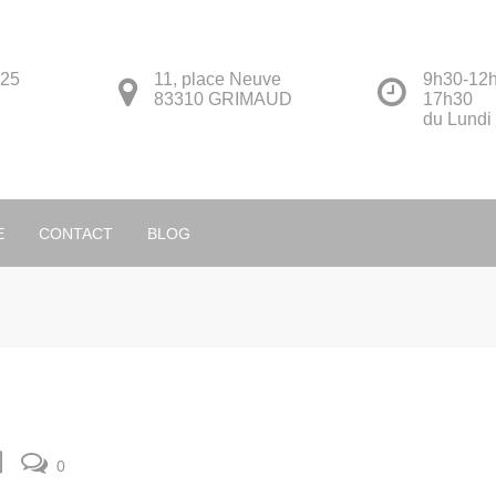
 25
11, place Neuve
9h30-12h
83310 GRIMAUD
17h30
du Lundi
Français
E
CONTACT
BLOG
0