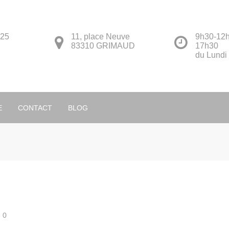
 25
11, place Neuve
9h30-12h
83310 GRIMAUD
17h30
du Lundi
Français
E
CONTACT
BLOG
1
0