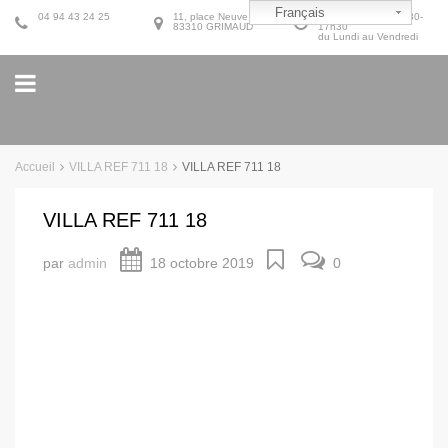
Français
04 94 43 24 25
11, place Neuve
9h30-12h30 et 14h30-
83310 GRIMAUD
17h30
du Lundi au Vendredi
Accueil
VILLA REF 711 18
VILLA REF 711 18
VILLA REF 711 18
par
admin
18 octobre 2019
0