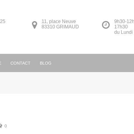
 25
11, place Neuve
9h30-12h
83310 GRIMAUD
17h30
du Lundi
Français
E
CONTACT
BLOG
0