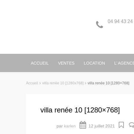
04 94 43 24
ACCUEIL
VENTES
LOCATION
L’ AGENC
Accueil
villa renée 10 [1280x768]
villa renée 10 [1280×768]
villa renée 10 [1280×768]
par
karlen
12 juillet 2021