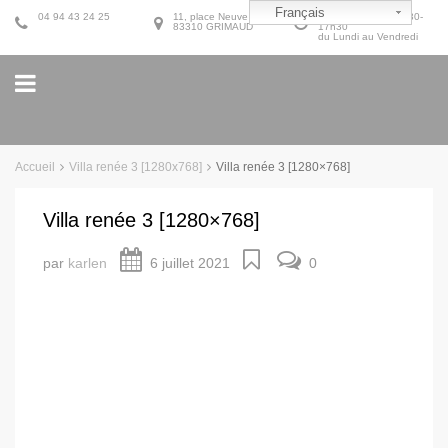
Français
04 94 43 24 25
11, place Neuve
9h30-12h30 et 14h30-
83310 GRIMAUD
17h30
du Lundi au Vendredi
Accueil
Villa renée 3 [1280x768]
Villa renée 3 [1280×768]
Villa renée 3 [1280×768]
par
karlen
6 juillet 2021
0