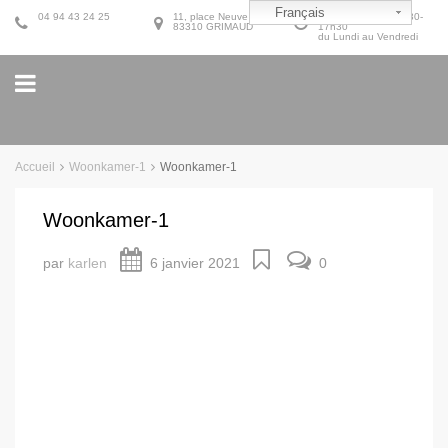
Français
04 94 43 24 25
11, place Neuve
9h30-12h30 et 14h30-
83310 GRIMAUD
17h30
du Lundi au Vendredi
Accueil
Woonkamer-1
Woonkamer-1
Woonkamer-1
par
karlen
6 janvier 2021
0